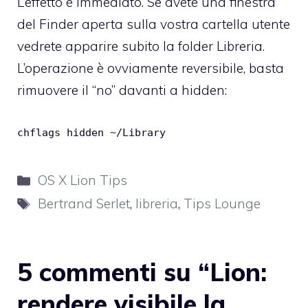
L’effetto è immediato. Se avete una finestra
del Finder aperta sulla vostra cartella utente
vedrete apparire subito la folder Libreria.
L’operazione è ovviamente reversibile, basta
rimuovere il “no” davanti a hidden:
chflags hidden ~/Library
Categorie
OS X Lion Tips
Tag
Bertrand Serlet
,
libreria
,
Tips Lounge
5 commenti su “Lion:
rendere visibile la