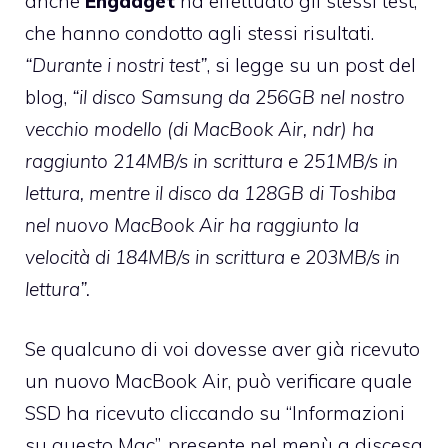
anche
Engadget
ha effettuato gli stessi test,
che hanno condotto agli stessi risultati.
“Durante i nostri test”
, si legge su un post del
blog,
“il disco Samsung da 256GB nel nostro
vecchio modello (di MacBook Air, ndr) ha
raggiunto 214MB/s in scrittura e 251MB/s in
lettura, mentre il disco da 128GB di Toshiba
nel nuovo MacBook Air ha raggiunto la
velocità di 184MB/s in scrittura e 203MB/s in
lettura”.
Se qualcuno di voi dovesse aver già ricevuto
un nuovo MacBook Air, può verificare quale
SSD ha ricevuto cliccando su “Informazioni
su questo Mac”, presente nel menù a discesa