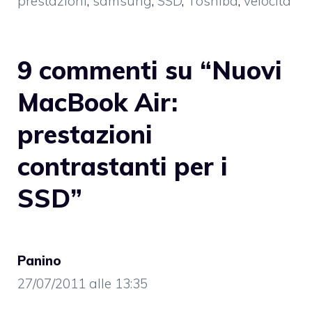
prestazioni
,
samsung
,
SSD
,
Toshiba
,
velocità
9 commenti su “Nuovi
MacBook Air:
prestazioni
contrastanti per i
SSD”
Panino
27/07/2011 alle 13:35