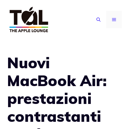
Vai
al
MENU
contenuto
Nuovi
MacBook Air:
prestazioni
contrastanti