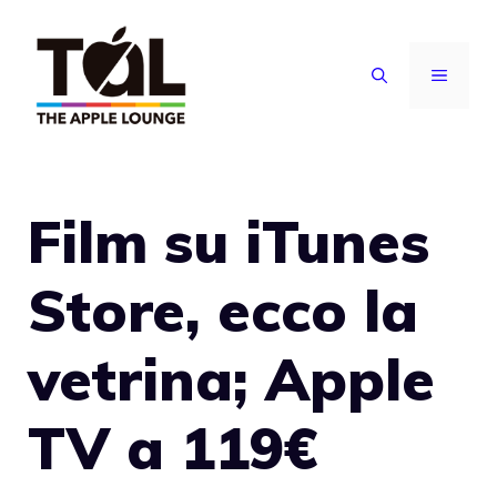
Vai
al
MENU
contenuto
Film su iTunes
Store, ecco la
vetrina; Apple
TV a 119€