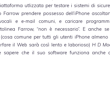
attaforma utlizzata per testare i sistemi di sicurez
to Farrow prendere possesso dell’iPhone ascolta
l vocali e e-mail comuni, e caricare program
 sottolinea Farrow, “non è necessario”. E anche se
o (cosa comune per tutti gli utenti iPhone almeno 
fare il Web sarà così lento e laborioso)
H D Mo
te sapere che il suo software funziona anche 