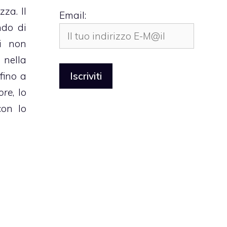
za. Il
Email:
ndo di
mi non
 nella
fino a
ore
, lo
con lo