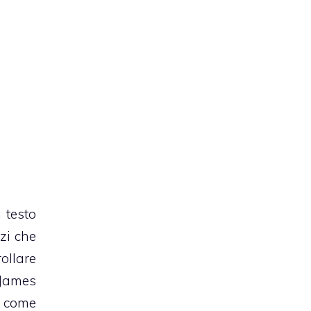
 testo
zi che
ollare
 James
e come