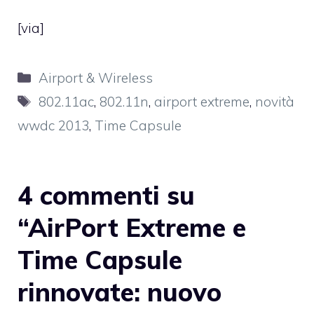
[via]
Categorie
Airport & Wireless
Tag
802.11ac
,
802.11n
,
airport extreme
,
novità
wwdc 2013
,
Time Capsule
4 commenti su
“AirPort Extreme e
Time Capsule
rinnovate: nuovo