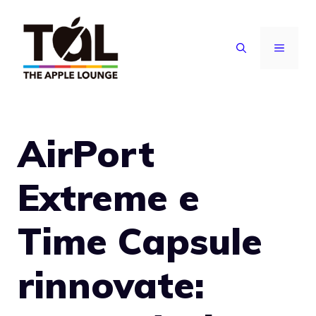
Vai
al
MENU
contenuto
AirPort
Extreme e
Time Capsule
rinnovate: