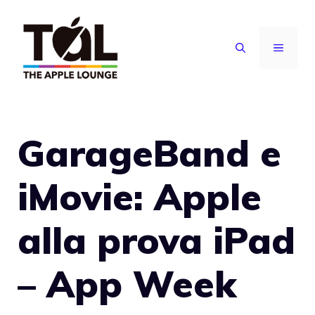
Vai
al
MENU
contenuto
GarageBand e
iMovie: Apple
alla prova iPad
– App Week