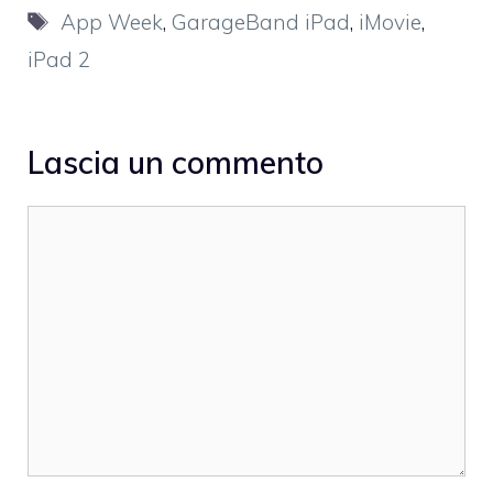
Tag
App Week
,
GarageBand iPad
,
iMovie
,
iPad 2
Lascia un commento
Commento