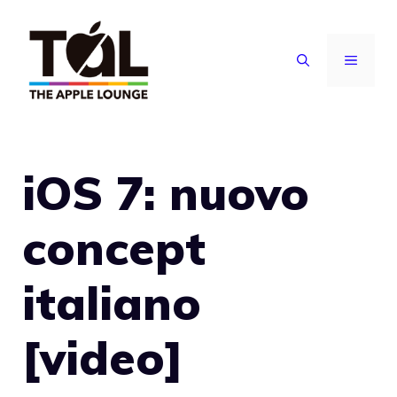
Vai
al
MENU
contenuto
iOS 7: nuovo
concept
italiano
[video]