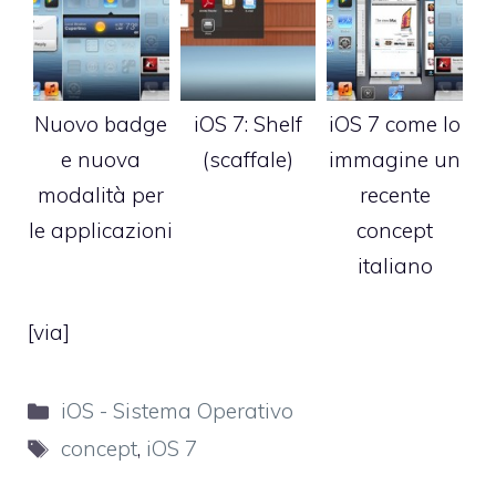
Nuovo badge
iOS 7: Shelf
iOS 7 come lo
e nuova
(scaffale)
immagine un
modalità per
recente
le applicazioni
concept
italiano
[
via
]
Categorie
iOS - Sistema Operativo
Tag
concept
,
iOS 7