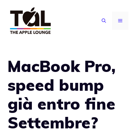
Vai
al
MENU
contenuto
MacBook Pro,
speed bump
già entro fine
Settembre?