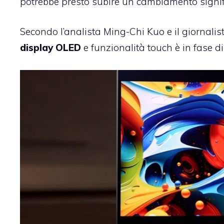
potrebbe presto subire un cambiamento signifi
Secondo l’analista Ming-Chi Kuo e il giornal
display OLED
e funzionalità touch è in fase di