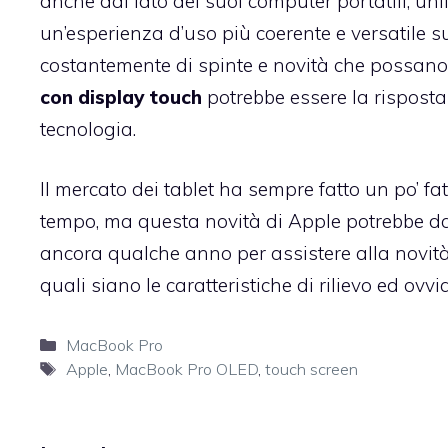
anche dal lato dei suoi computer portatili, uni
un’esperienza d’uso più coerente e versatile su 
costantemente di spinte e novità che possano 
con display touch
potrebbe essere la risposta
tecnologia.
Il mercato dei tablet ha sempre fatto un po’ fa
tempo, ma questa novità di Apple potrebbe d
ancora qualche anno per assistere alla novit
quali siano le caratteristiche di rilievo ed ovvi
Categorie
MacBook Pro
Tag
Apple
,
MacBook Pro OLED
,
touch screen