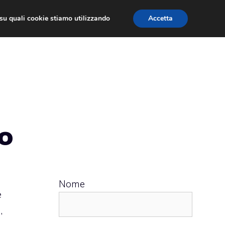
ù su quali cookie stiamo utilizzando
Accetta
 APPS
RECENSIONI
APPROFONDIMENTO
do
Nome
e
,