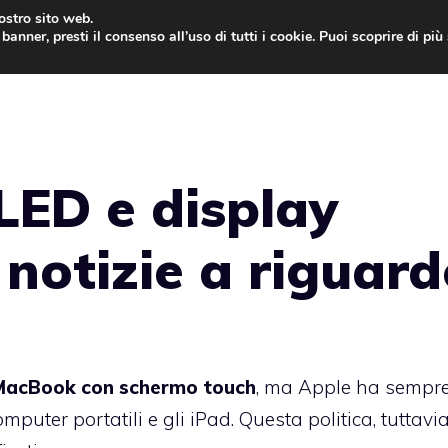
nostro sito web.
banner, presti il consenso all’uso di tutti i cookie. Puoi scoprire di pi
ONE
MAC
IPAD
IOS 9
APPLE WATCH
MAC
ED e display
 notizie a riguar
acBook con schermo touch
, ma Apple ha sempr
puter portatili e gli iPad. Questa politica, tuttavia