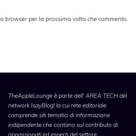
sto browser per la prossima volta che commento.
TheAppleLounge
è parte dell' AREA TECH del
network IsayBlog! la cui rete editoriale
comprende siti tematici di informazione
indipendente che contano sul contributo di
appassionati ed esperti del settore.