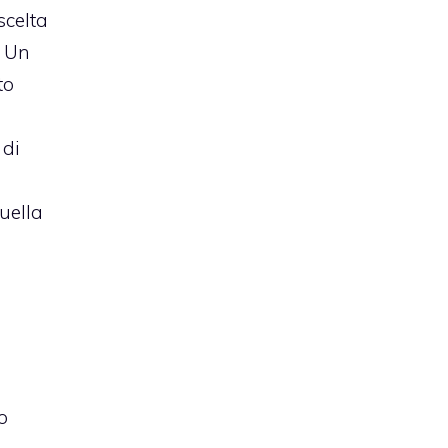
scelta
. Un
to
 di
uella
o