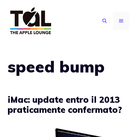
Vai
al
MENU
contenuto
speed bump
iMac: update entro il 2013
praticamente confermato?