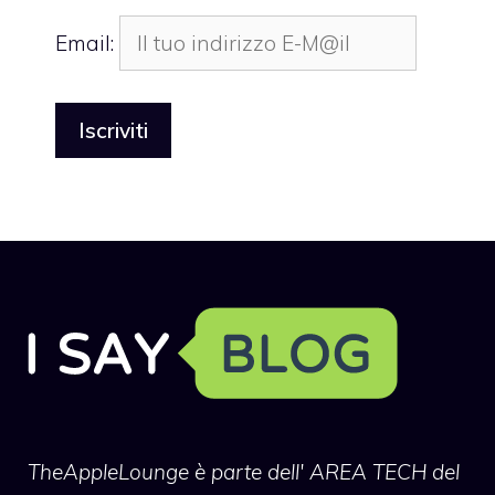
Email:
TheAppleLounge
è parte dell' AREA TECH del