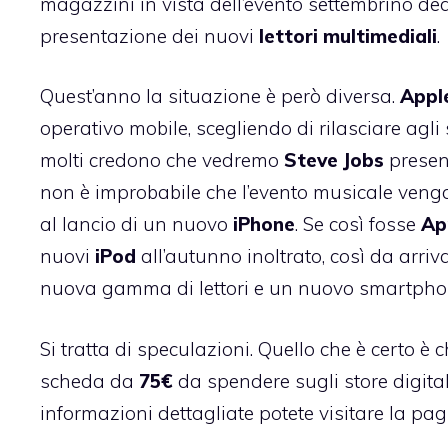
magazzini in vista dell’evento settembrino de
presentazione dei nuovi
lettori multimediali
.
Quest’anno la situazione è però diversa.
Appl
operativo mobile, scegliendo di rilasciare agli
molti credono che vedremo
Steve
Jobs
presen
non è improbabile che l’evento musicale venga
al lancio di un nuovo
iPhone
. Se così fosse
Ap
nuovi
iPod
all’autunno inoltrato, così da arr
nuova gamma di lettori e un nuovo smartpho
Si tratta di speculazioni. Quello che è certo è 
scheda da
75€
da spendere sugli store digital
informazioni dettagliate potete visitare la
pagi