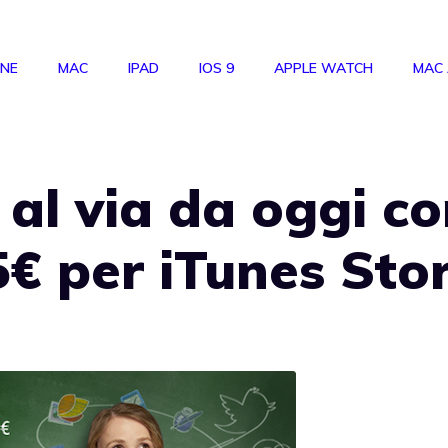
ONE
MAC
IPAD
IOS 9
APPLE WATCH
MAC
 al via da oggi c
€ per iTunes Sto