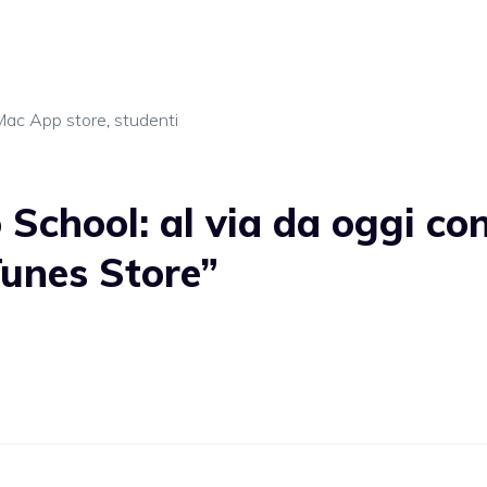
ac App store
,
studenti
School: al via da oggi co
Tunes Store”