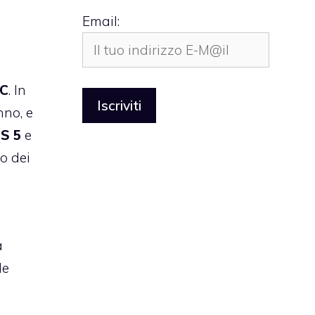
Email:
C
. In
nno, e
OS
5
e
io dei
a
le