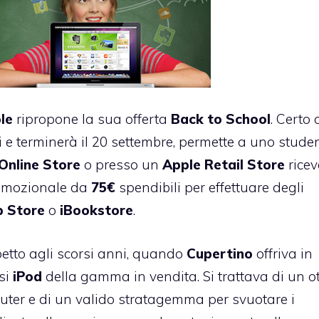
le
ripropone la sua offerta
Back
to
School
. Certo 
gi e terminerà il 20 settembre, permette a uno stude
Online
Store
o presso un
Apple
Retail
Store
rice
promozionale da
75€
spendibili per effettuare degli
 Store
o
iBookstore
.
etto agli scorsi anni, quando
Cupertino
offriva in
si
iPod
della gamma in vendita. Si trattava di un o
puter e di un valido stratagemma per svuotare i