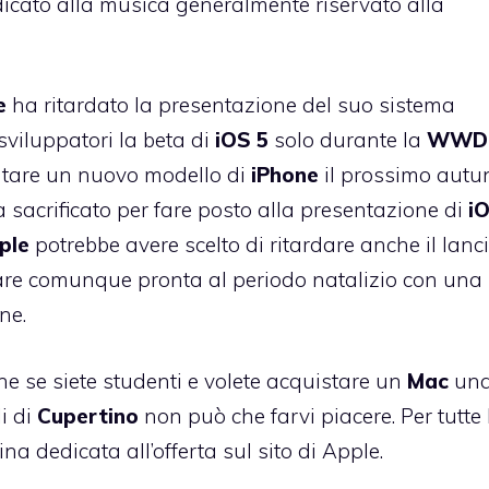
dicato alla musica generalmente riservato alla
e
ha ritardato la presentazione del suo sistema
 sviluppatori la beta di
iOS
5
solo durante la
WWD
tare un nuovo modello di
iPhone
il prossimo autu
 sacrificato per fare posto alla presentazione di
i
ple
potrebbe avere scelto di ritardare anche il lanc
ivare comunque pronta al periodo natalizio con una
ne.
che se siete studenti e volete acquistare un
Mac
un
i di
Cupertino
non può che farvi piacere. Per tutte 
na dedicata all’offerta
sul sito di Apple.