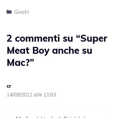
Categorie
Giochi
2 commenti su “Super
Meat Boy anche su
Mac?”
cr
14/09/2011 alle 11:03