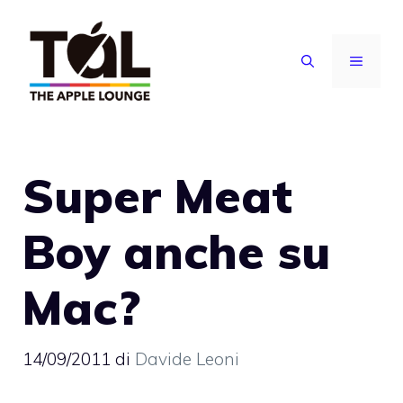
Vai
al
MENU
contenuto
Super Meat
Boy anche su
Mac?
14/09/2011
di
Davide Leoni