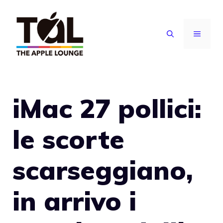
Vai
al
MENU
contenuto
iMac 27 pollici:
le scorte
scarseggiano,
in arrivo i