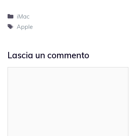
Categorie
iMac
Tag
Apple
Lascia un commento
Commento