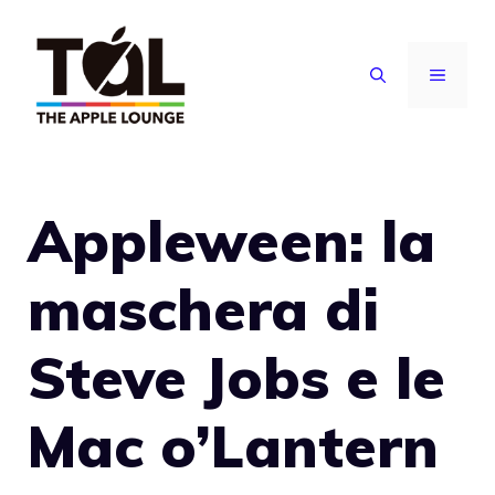
Vai
al
MENU
contenuto
Appleween: la
maschera di
Steve Jobs e le
Mac o’Lantern