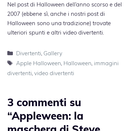
Nel post di Halloween
dell’anno scorso
e
del
2007
(ebbene sì, anche i nostri post di
Halloween sono una tradizione) trovate
ulteriori spunti e altri video divertenti.
Categorie
Divertenti
,
Gallery
Tag
Apple Halloween
,
Halloween
,
immagini
divertenti
,
video divertenti
3 commenti su
“Appleween: la
maschera di Steve