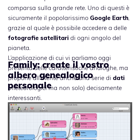
comparsa sulla grande rete. Uno di questi è
sicuramente il popolarissimo
Google Earth
,
grazie al quale è possibile accedere a delle
fotografie satellitari
di ogni angolo del
pianeta.
L’applicazione di cui vi parliamo oggi
Family: create il vostro
presenta delle caratteristiche analoghe, ma
albero genealogico
propone all’utente anche una serie di
dati
personale
(meteorologici ma non solo) decisamente
interessanti.