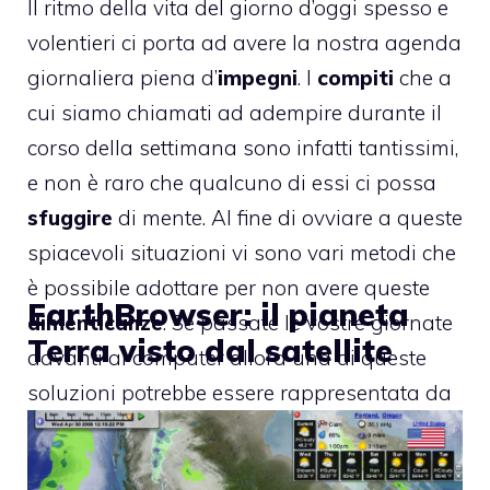
Il ritmo della vita del giorno d’oggi spesso e
volentieri ci porta ad avere la nostra agenda
giornaliera piena d’
impegni
. I
compiti
che a
cui siamo chiamati ad adempire durante il
corso della settimana sono infatti tantissimi,
e non è raro che qualcuno di essi ci possa
sfuggire
di mente. Al fine di ovviare a queste
spiacevoli situazioni vi sono vari metodi che
è possibile adottare per non avere queste
EarthBrowser: il pianeta
dimenticanze
. Se passate le vostre giornate
Terra visto dal satellite
davanti al computer allora una di queste
soluzioni potrebbe essere rappresentata da
MenuMinder
, uno
shareware
in grado di
ricordarvi i vostri impegni sia mediante il