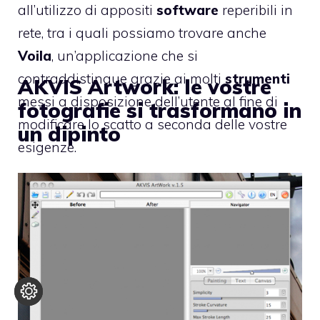
all’utilizzo di appositi
software
reperibili in
rete, tra i quali possiamo trovare anche
Voila
, un’applicazione che si
contraddistingue grazie ai molti
strumenti
AKVIS Artwork: le vostre
messi a disposizione dell’utente al fine di
fotografie si trasformano in
modificare lo scatto a seconda delle vostre
un dipinto
esigenze.