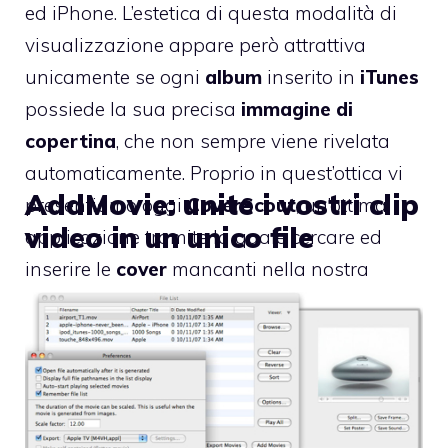
ed iPhone. L’estetica di questa modalità di
visualizzazione appare però attrattiva
unicamente se ogni
album
inserito in
iTunes
possiede la sua precisa
immagine di
copertina
, che non sempre viene rivelata
automaticamente. Proprio in quest’ottica vi
AddMovie: unite i vostri clip
presentiamo oggi
CoverScout
, un’ottima
video in un unico file
applicazione tramite la quale cercare ed
inserire le
cover
mancanti nella nostra
libreria
.