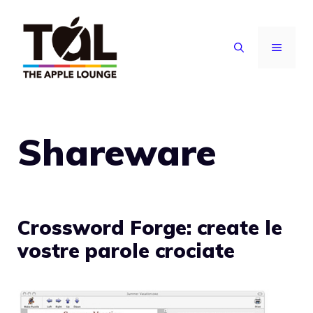
Vai
al
MENU
contenuto
Shareware
Crossword Forge: create le
vostre parole crociate