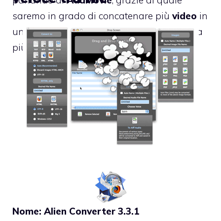
saremo in grado di concatenare più
video
in
un unico file, trasformando di conseguenza
più clip in un
filmato continuato
.
Nome: Alien Converter 3.3.1