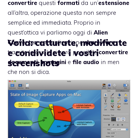
convertire
questi
formati
da un’
estensione
all’altra, operazione questa non sempre
semplice ed immediata. Proprio in
quest’ottica vi parliamo oggi di
Alien
Voila: catturate, modificate
Converter
, un’applicazione
shareware
e condividete i vostri
tramite la quale ci sarà possibile
convertire
screenshots
documenti
,
immagini
e
file audio
in men
che non si dica.