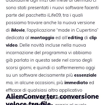
sono stati presentati i nuovi software facenti
parte del pacchetto iLife09, tra i quali
possiamo trovare anche la nuova versione
di
iMovie
, l’applicazione “made in Cupertino”
dedicata al
montaggio
ed all’
editing
di
clip
video
. Delle novità incluse nella nuova
incarnazione del programma vi abbiamo
già parlato in questa sede nel corso degli
scorsi giorni, e quindi ci soffermeremo oggi
su un software decisamente più
essenziale
ma, in alcune occasioni, più
immediato
ed
efficace di qualsiasi altro applicativo
AlienConverter: conversione
dedicato al montaggio video. Stiamo
veloce tra file
parlando di
AddMovie
, grazie al quale