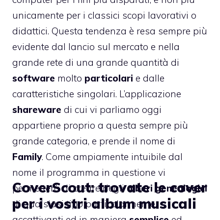
unicamente per i classici scopi lavorativi o
didattici. Questa tendenza è resa sempre più
evidente dal lancio sul mercato e nella
grande rete di una grande quantità di
software
molto
particolari
e dalle
caratteristiche singolari. L’applicazione
shareware
di cui vi parliamo oggi
appartiene proprio a questa sempre più
grande categoria, e prende il nome di
Family
. Come ampiamente intuibile dal
nome il programma in questione vi
CoverScout: trovate le cover
permetterà di creare degli
alberi genealogici
per i vostri album musicali
di qualsiasi tipo particolarmente
accattivanti ed in maniera
semplice
ed