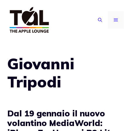
Vai
al
MENU
contenuto
Giovanni
Tripodi
Dal 19 gennaio il nuovo
volantino MediaWorld: