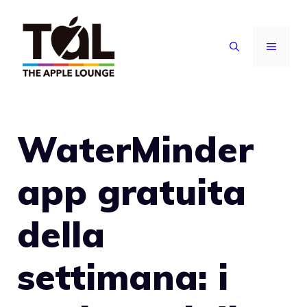
Vai
al
MENU
contenuto
WaterMinder
app gratuita
della
settimana: i