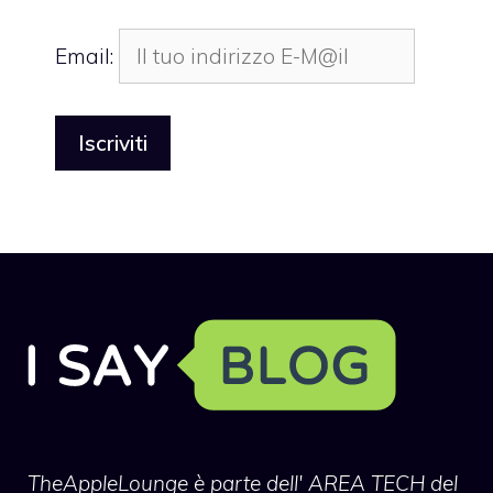
Email:
TheAppleLounge
è parte dell' AREA TECH del