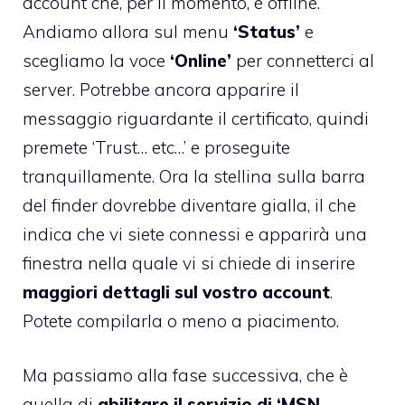
account che, per il momento, è offline.
Andiamo allora sul menu
‘Status’
e
scegliamo la voce
‘Online’
per connetterci al
server. Potrebbe ancora apparire il
messaggio riguardante il certificato, quindi
premete ‘Trust… etc…’ e proseguite
tranquillamente. Ora la stellina sulla barra
del finder dovrebbe diventare gialla, il che
indica che vi siete connessi e apparirà una
finestra nella quale vi si chiede di inserire
maggiori dettagli sul vostro account
.
Potete compilarla o meno a piacimento.
Ma passiamo alla fase successiva, che è
quella di
abilitare il servizio di ‘MSN