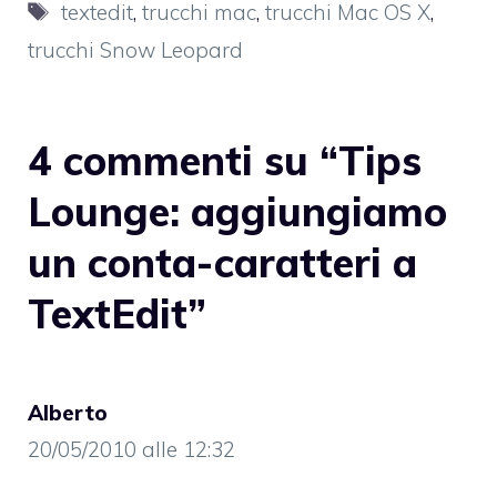
Tag
textedit
,
trucchi mac
,
trucchi Mac OS X
,
trucchi Snow Leopard
4 commenti su “Tips
Lounge: aggiungiamo
un conta-caratteri a
TextEdit”
Alberto
20/05/2010 alle 12:32