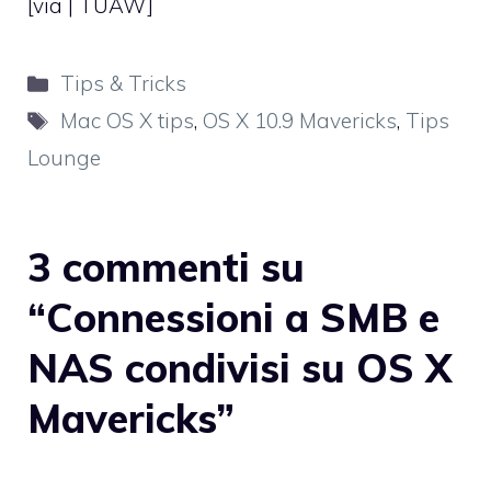
[via |
TUAW
]
Categorie
Tips & Tricks
Tag
Mac OS X tips
,
OS X 10.9 Mavericks
,
Tips
Lounge
3 commenti su
“Connessioni a SMB e
NAS condivisi su OS X
Mavericks”