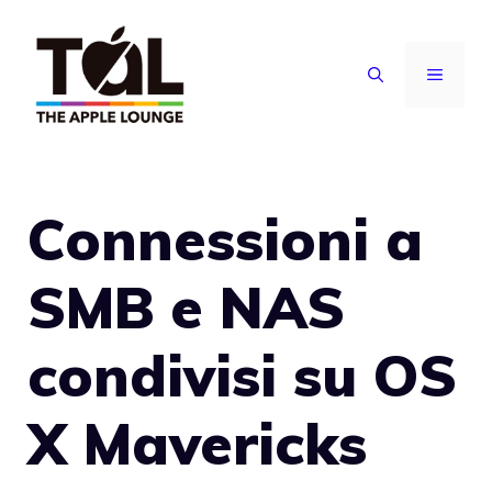
Vai
al
MENU
contenuto
Connessioni a
SMB e NAS
condivisi su OS
X Mavericks