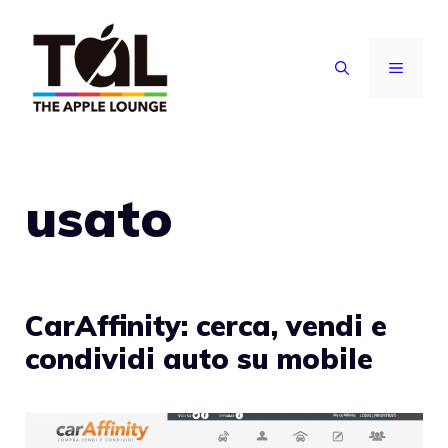
Vai
al
MENU
contenuto
usato
CarAffinity: cerca, vendi e
condividi auto su mobile