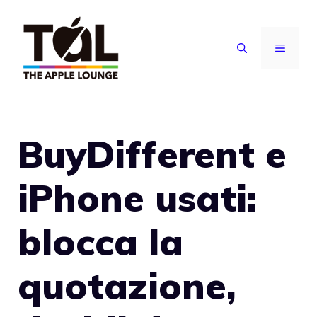
Vai
al
MENU
contenuto
BuyDifferent e
iPhone usati:
blocca la
quotazione,