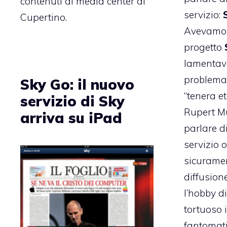
contenuti al media center di
servizio:
Cupertino.
Avevamo l
progetto
lamentav
problema
Sky Go: il nuovo
“tenera et
servizio di Sky
Rupert Mu
arriva su iPad
parlare d
servizio
sicuramen
diffusion
l’hobby d
tortuoso i
fantomati