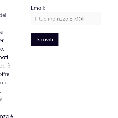
Email:
del
le
er
o,
nati
Go, è
offre
ta a
A
le
enza è