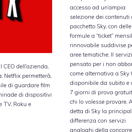
accesso ad un’ampia
selezione dei contenuti 
pacchetto Sky, con delle
formule a “ticket” mensi
rinnovabile suddivise p
aree tematiche. Il servizi
pensato per i non abbo
il CEO dell’azienda,
come alternativa a Sky 
. Netflix permetterà,
disponibile da subito e 
le di guardare film
7 giorni di prova gratui
iriade di dispositivi
chi lo volesse provare. 
e TV, Roku e
detta di Sky la principa
differenza con servizi
analoghi della concorr