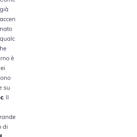
già
accen
nato
qualc
he
orno è
dei
ono
e su
c
. Il
grande
 di
d