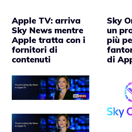
Apple TV: arriva
Sky O
Sky News mentre
un pr
Apple tratta con i
più pe
fornitori di
fanto
contenuti
di Ap