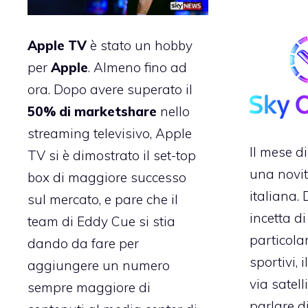
Apple TV
è stato un hobby
per
Apple
. Almeno fino ad
ora. Dopo avere superato il
50% di marketshare
nello
streaming televisivo, Apple
Il mese di
TV si è dimostrato il set-top
una novit
box di maggiore successo
italiana.
sul mercato, e pare che il
incetta di 
team di Eddy Cue si stia
particola
dando da fare per
sportivi
, 
aggiungere un numero
via satell
sempre maggiore di
parlare d