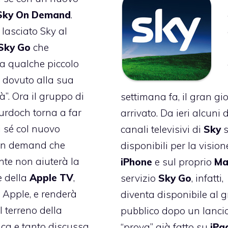
Sky On Demand
.
asciato Sky al
Sky Go
che
a qualche
piccolo
dovuto alla sua
à”. Ora il gruppo di
settimana fa
, il gran gi
rdoch torna a far
arrivato. Da ieri alcuni 
i sé col nuovo
canali televisivi di
Sky
s
 on demand che
disponibili per la vision
te non aiuterà la
iPhone
e sul proprio
Ma
e della
Apple TV
,
servizio
Sky Go
, infatti,
i Apple, e renderà
diventa disponibile al 
l terreno della
pubblico dopo un lancio
ca e tanto discussa
“prova”
già fatto su
iPa