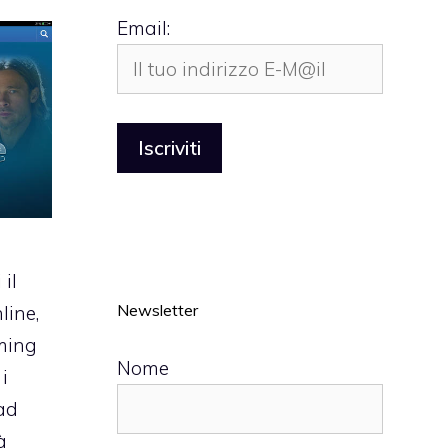
Email:
il
Newsletter
line,
aming
Nome
i
Pad
à