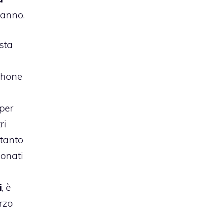
 anno.
sta
Phone
(per
ri
ttanto
bonati
i
, è
arzo