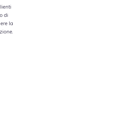
lienti
o di
dere la
izione.