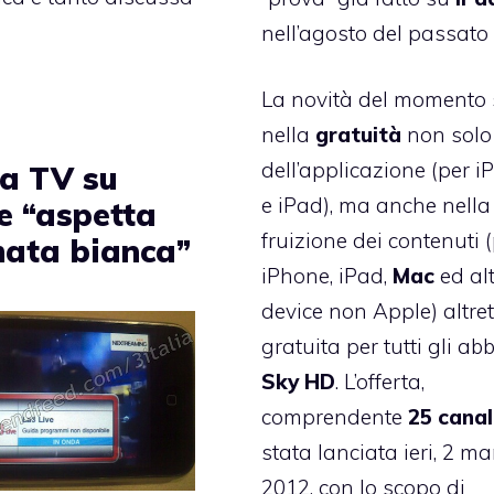
nell’agosto del passato
La novità del momento 
nella
gratuità
non solo
dell’applicazione (per
i
la TV su
e
iPad
), ma anche nella
e “aspetta
fruizione dei contenuti 
mata bianca”
iPhone, iPad,
Mac
ed alt
device non Apple) altre
gratuita per tutti gli ab
Sky HD
. L’offerta,
comprendente
25 canal
stata lanciata ieri, 2 m
2012, con lo scopo di