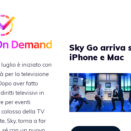
Sky Go arriva 
iPhone e Mac
 luglio è iniziato con
à per la televisione
 Dopo aver fatto
diritti televisivi in
re per eventi
il colosso della TV
ite, Sky, torna a far
i sé con un nuovo