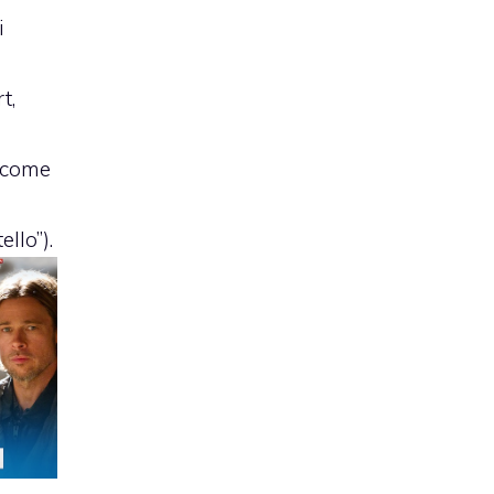
i
t,
 (come
ello”).