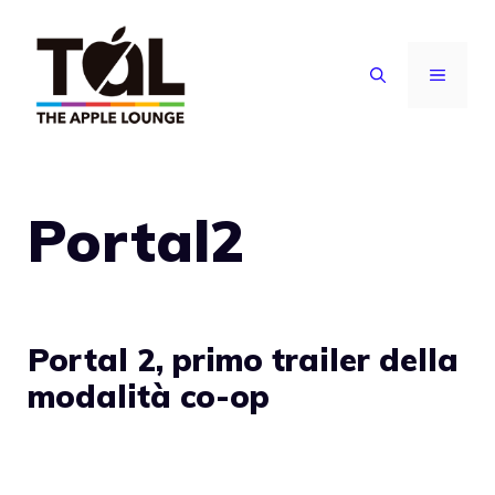
Vai
al
MENU
contenuto
Portal2
Portal 2, primo trailer della
modalità co-op