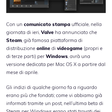
Con un
comunicato stampa
ufficiale, nella
giornata di ieri,
Valve
ha annunciato che
Steam
, già famosa piattaforma di
distribuzione
online
di
videogame
(propri e
di terze parti) per
Windows
, avrà una
versione dedicata per Mac OS X a partire dal
mese di aprile
.
Gli
indizi di qualche giorno fa a riguardo
erano più che fondati
; come vi abbiamo già
informati tramite un post, nell’ultima beta di
Steam per Windows erano stati trovati dei