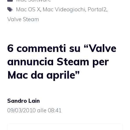
Tag
Mac OS X
,
Mac Videogiochi
,
Portal2
,
Valve Steam
6 commenti su “Valve
annuncia Steam per
Mac da aprile”
Sandro Lain
09/03/2010 alle 08:41