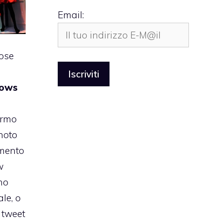
Email:
rose
ows
ermo
 noto
amento
w
no
ale, o
i tweet