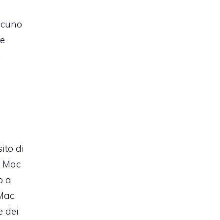
lcuno
re
i
ito di
i Mac
o a
Mac.
e dei