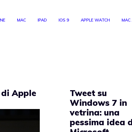
ONE
MAC
IPAD
IOS 9
APPLE WATCH
MAC
a di Apple
Tweet su
Windows 7 in
vetrina: una
pessima idea d
Microsoft