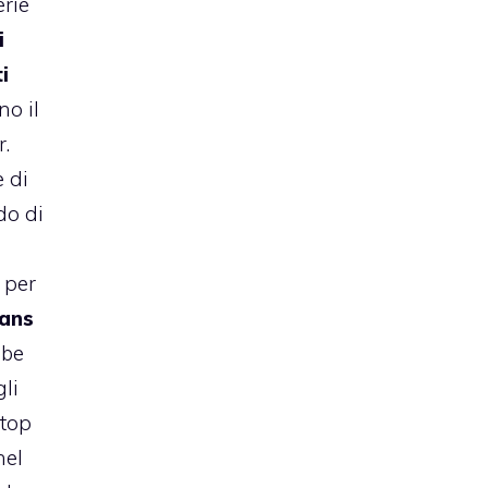
erie
i
i
no il
r.
 di
do di
 per
ans
bbe
gli
ptop
nel