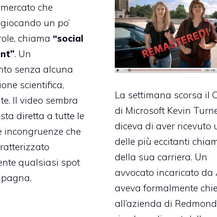
i mercato che
 giocando un po’
role, chiama
“social
nt”
. Un
nto senza alcuna
one scientifica,
La settimana scorsa il
e. Il video sembra
di Microsoft Kevin Turn
ta diretta a tutte le
diceva
di aver ricevuto
 incongruenze che
delle più eccitanti chia
atterizzato
della sua carriera. Un
nte qualsiasi spot
avvocato incaricato da
mpagna.
aveva formalmente chi
all’azienda di Redmond