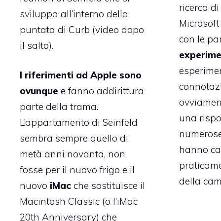
ricerca d
sviluppa all’interno della
Microsoft
puntata di Curb (video dopo
con le pa
il salto).
experime
esperime
I riferimenti ad Apple sono
connotazi
ovunque
e fanno addirittura
ovviament
parte della trama.
una rispos
L’appartamento di Seinfeld
numerose
sembra sempre quello di
hanno car
metà anni novanta, non
praticame
fosse per il nuovo frigo e il
della ca
nuovo
iMac
che sostituisce il
Macintosh Classic (o l’iMac
20th Anniversary) che