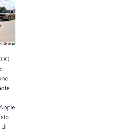
COO
er
 una
mate
 Apple
esto
 di