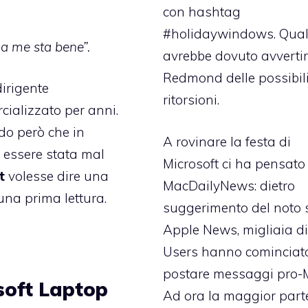
con hashtag
#holidaywindows
. Qua
e a me sta bene”.
avrebbe dovuto avverti
Redmond delle possibil
irigente
ritorsioni.
ializzato per anni.
do però che in
A rovinare la festa di
 essere stata mal
Microsoft ci ha pensato
t
volesse dire una
MacDailyNews
: dietro
una prima lettura.
suggerimento del noto s
Apple News, migliaia d
Users hanno cominciat
postare messaggi pro-
soft Laptop
Ad ora la maggior part