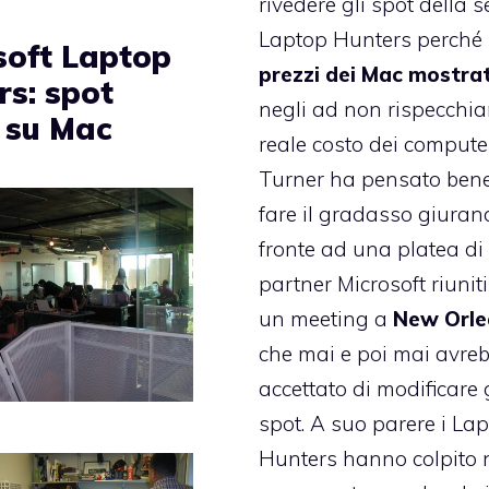
rivedere gli spot della s
Laptop Hunters perché
soft Laptop
prezzi dei Mac mostrat
rs: spot
negli ad non rispecchia
i su Mac
reale costo dei compute
Turner ha pensato bene
fare il gradasso giuran
fronte ad una platea di
partner Microsoft riuniti
un meeting a
New Orle
che mai e poi mai avre
accettato di modificare 
spot. A suo parere i La
Hunters hanno colpito 