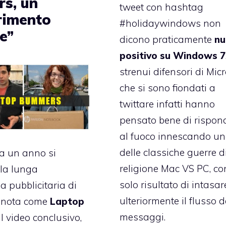
rs, un
tweet con hashtag
rimento
#holidaywindows
non
e”
dicono praticamente
nu
positivo su Windows 7
strenui difensori di Mic
che si sono fiondati a
twittare infatti hanno
pensato bene di rispon
al fuoco innescando u
delle classiche guerre d
a un anno si
religione Mac VS PC, con
la lunga
solo risultato di intasar
pubblicitaria di
ulteriormente il flusso d
t nota come
Laptop
messaggi.
 Il video conclusivo,