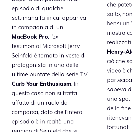
che potet
episodio di
qualche
salto, non
settimana fa
in cui appariva
bensì un “
in compagnia di un
mostra co
MacBook Pro
, l’ex-
realizzati
testimonial Microsoft Jerry
Henry-Al
Seinfeld è tornato in veste di
ciò che s
protagonista in una delle
video è c
ultime puntate della serie TV
partecip
Curb Your Enthusiasm
. In
sapeva di
questo caso non si tratta
uno spot 
affatto di un ruolo da
della fine
comparsa, dato che l’intero
ritenevan
episodio è in realtà una
fortunati
reunion di Seinfeld che si