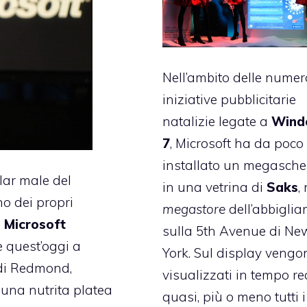
Nell’ambito delle nume
iniziative pubblicitarie
natalizie legate a
Wind
7
, Microsoft ha da poco
installato un megasch
rlar male del
in una vetrina di
Saks
,
o dei propri
megastore
dell’abbigli
a
Microsoft
sulla 5th Avenue di Ne
e quest’oggi a
York. Sul display vengo
 di Redmond,
visualizzati in tempo re
 una nutrita platea
quasi, più o meno tutti 