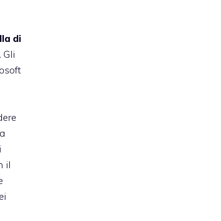
lla di
. Gli
rosoft
dere
na
i
 il
e
ei