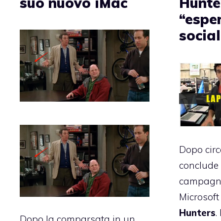
suo nuovo iMac
Hunte
“espe
social
Dopo circ
conclude 
campagna 
Microsof
Hunters
.
Dopo la comparsata in un