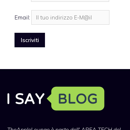
Email:
TheAppleLounge
è parte dell' AREA TECH del