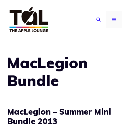
Vai
al
MENU
contenuto
MacLegion
Bundle
MacLegion – Summer Mini
Bundle 2013