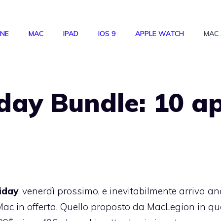
ONE
MAC
IPAD
IOS 9
APPLE WATCH
MAC
day Bundle: 10 a
iday
, venerdì prossimo, e inevitabilmente arriva a
ac in offerta. Quello
proposto da MacLegion
in qu