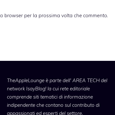
sto browser per la prossima volta che commento.
TheAppleLounge
è parte dell' AREA TECH del
network IsayBlog! la cui rete editoriale
comprende siti tematici di informazione
indipendente che contano sul contributo di
appassionati ed esperti del settore.