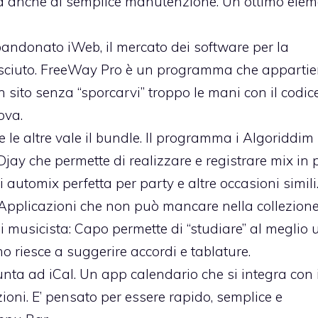
ma anche di semplice manutenzione. Un ottimo ele
donato iWeb, il mercato dei software per la
resciuto. FreeWay Pro è un programma che apparti
n sito senza “sporcarvi” troppo le mani con il codice
ova.
te le altre vale il bundle. Il programma i Algoriddim
jay che permette di realizzare e registrare mix in 
automix perfetta per party e altre occasioni simili
 Applicazioni che non può mancare nella collezione
ni musicista: Capo permette di “studiare” al meglio 
o riesce a suggerire accordi e tablature.
unta ad iCal. Un app calendario che si integra con i
oni. E’ pensato per essere rapido, semplice e