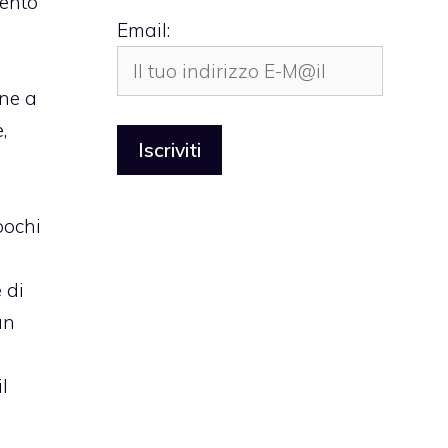
mento
Email:
ene a
,
pochi
.
 di
un
l