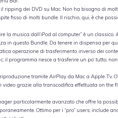
enu Bar.
r il ripping dei DVD su Mac. Non ha bisogno di mol
te fisso di molti bundle. Il rischio, qui, è che poss
e la musica dall’iPod al computer” è un classico. i
nza in questo Bundle. Da tenere in dispensa per 
tica operazione di trasferimento inverso dei conte
 il programma riesce a trasferire un po’ tutto, non
riproduzione tramite AirPlay da Mac a Apple Tv. Off
video grazie alla transcodifica effettuata on the fl
ager particolarmente avanzato che offre la possibi
mporaneamente. Ottimo per i “pro” users; include an