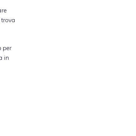
are
 trova
o per
a in