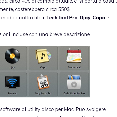
99$, circa 40€ al cambio attuale, ci si porta a casa
ente, costerebbero circa 550$.
 modo quattro titoli:
TechTool Pro
,
Djay
,
Capo
e
zioni incluse con una breve descrizione.
 software di utility disco per Mac. Può svolgere