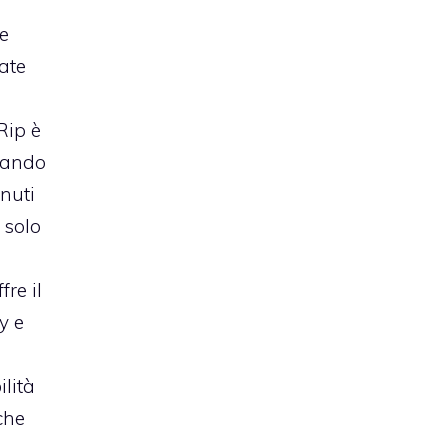
te
iate
Rip è
quando
nuti
 solo
re il
y e
lità
che