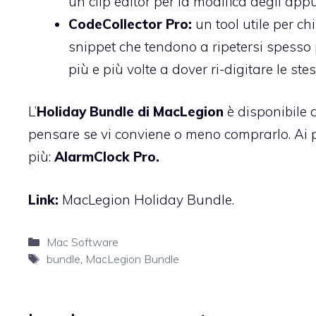
un clip editor per la modifica degli appu
CodeCollector Pro:
un tool utile per c
snippet che tendono a ripetersi spesso p
più e più volte a dover ri-digitare le ste
L’
Holiday Bundle di MacLegion
è disponibile 
pensare se vi conviene o meno comprarlo. Ai 
più:
AlarmClock Pro.
Link:
MacLegion Holiday Bundle
.
Categorie
Mac Software
Tag
bundle
,
MacLegion Bundle