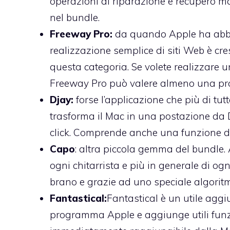
operazioni di riparazione e recupero 
nel bundle.
Freeway Pro:
da quando Apple ha abban
realizzazione semplice di siti Web è c
questa categoria. Se volete realizzare u
Freeway Pro può valere almeno una pr
Djay:
forse l’applicazione che più di tut
trasforma il Mac in una postazione da D
click. Comprende anche una funzione di 
Capo
: altra piccola gemma del bundle.
ogni chitarrista e più in generale di og
brano e grazie ad uno speciale algoritm
Fantastical:
Fantastical è un utile aggi
programma Apple e aggiunge utili funzi