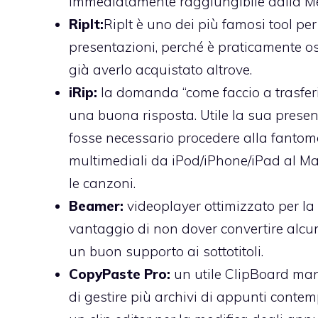
immediatamente raggiungibile dalla M
RipIt:
RipIt è uno dei più famosi tool pe
presentazioni, perché è praticamente ospi
già averlo acquistato altrove.
iRip:
la domanda “come faccio a trasferir
una buona risposta. Utile la sua prese
fosse necessario procedere alla fantoma
multimediali da iPod/iPhone/iPad al Mac;
le canzoni.
Beamer:
videoplayer ottimizzato per la 
vantaggio di non dover convertire alcun 
un buon supporto ai sottotitoli.
CopyPaste Pro:
un utile ClipBoard man
di gestire più archivi di appunti conte