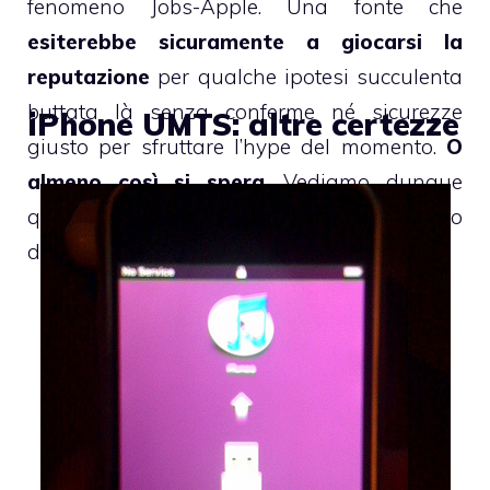
fenomeno Jobs-Apple. Una fonte che
esiterebbe sicuramente a giocarsi la
reputazione
per qualche ipotesi succulenta
buttata là senza conferme né sicurezze
iPhone UMTS: altre certezze
giusto per sfruttare l’hype del momento.
O
almeno così si spera
. Vediamo dunque
quali saranno le caratteristiche del nuovo
device secondo il giornalista.