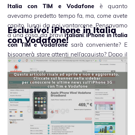
Italia con TIM e Vodafone
è quanto
avevamo predetto tempo fa, ma, come avete
capito, lungi da noi vantarcene. Pensavamo
Esclusivo! iPhone in Italia
a una cosa, da bravi
italiani
:
iPhone in Italia
con Vodafone!
con TIM e Vodafone
sarà conveniente? E
bisognerà stare attenti nell’acquisto? Dopo il
salto, le elucubrazioni da
iPhone maniaco
della redazione di TheAppleLounge.