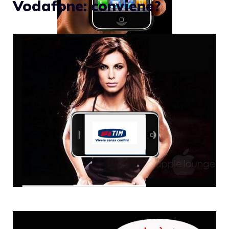
Vodafone: conviene?
Sempre più insistenti si fanno i
rumors
riguardo un
iPhone UMTS
in arrivo, e, oggi
abbiamo un’altra interessante prova. Per
coloro che fino a pochi giorni fa erano
scettici, crediamo sia arrivato il momento di
accettare l’idea dell’imminente arrivo di un
iPhone UMTS
: dopo il salto un’altra
prova
concreta
.