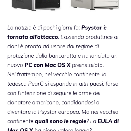
La notizia è di pochi giorni fa:
Psystar è
tornata all’attacco
. L’azienda produttrice di
cloni è pronta ad uscire dal regime di
protezione dalla bancarotta e ha lanciato un
nuovo
PC con Mac OS X
preinstallato.
Nel frattempo, nel vecchio continente, la
tedesca
PearC si espande
in altri paesi, forse
con l’intenzione di seguire le orme del
clonatore americano, candidandosi a
diventare la Psystar europea. Ma nel vecchio
continente
quali sono le regole
? La
EULA di
Mac OS X
ha pieno valore legale?