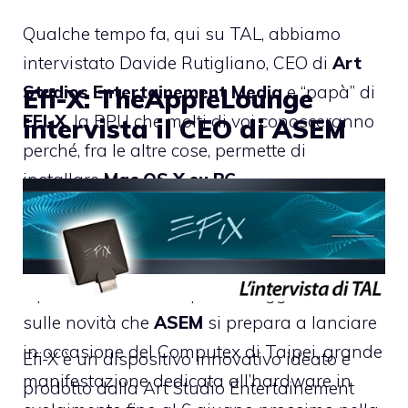
Qualche tempo fa, qui su TAL, abbiamo
intervistato Davide Rutigliano, CEO di
Art
Studios Entertainement Media
e “papà” di
Efi-X: TheAppleLounge
EFI-X
, la BPU che molti di voi conosceranno
intervista il CEO di ASEM
perché, fra le altre cose, permette di
installare
Mac OS X su PC
.
Nei giorni scorsi abbiamo avuto modo di
metterci nuovamente in contatto con Davide
e possiamo fornirvi qualche aggiornamento
sulle novità che
ASEM
si prepara a lanciare
in occasione del
Computex di Taipei
, grande
Efi-X è un dispositivo innovativo ideato e
manifestazione dedicata all’hardware in
prodotto dalla Art Studio Entertainement