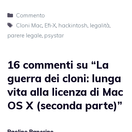
Categorie
Commento
Tag
Cloni Mac
,
Efi-X
,
hackintosh
,
legalità
,
parere legale
,
psystar
16 commenti su “La
guerra dei cloni: lunga
vita alla licenza di Mac
OS X (seconda parte)”
Paolino Paperino