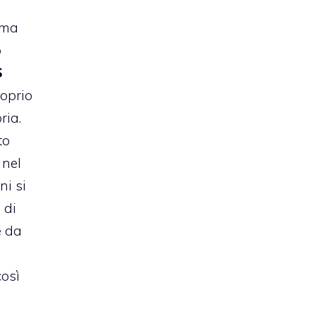
 ma
o
S
oprio
ria.
to
 nel
ni si
 di
e
da
così