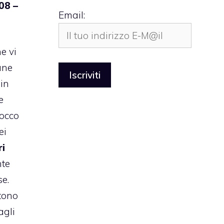
.08 –
Email:
l
e vi
une
 in
e
occo
ei
ri
nte
se.
tono
agli