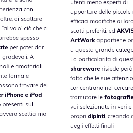
utenti meno esperti di
sperienza con
apportare delle piccole
ltre, di scattare
efficaci modifiche ai lor
al volo” ciò che ci
scatti preferiti, ed
AKVI
 vorrebbe spesso
ArtWork
appartiene pr
ate
per poter dar
a questa grande catego
ù gradevoli. A
La particolarità di ques
nali e amatoriali
shareware
risiede però
nte forma e
fatto che le sue attenzio
possono trovare dei
concentrano nel cercare
er iPhone e iPod
tramutare le
fotografi
o
presenti sul
voi selezionate in veri e
avvero scettici ma
propri
dipinti
, creando 
degli effetti finali