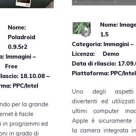
Nome: Imag
Nome:
1.5
Poladroid
Categoria: Immagini –
0.9.5r2
Licenza: Demo
a: Immagini –
Data di rilascio: 17.09
: Free
Piattaforma: PPC/Inte
ilascio: 18.10.08 –
rma: PPC/Intel
Uno degli aspett
divertenti ed utilizzati
ndo per la grande
ultimi computer ma
ternet è facile
Apple è sicuramente i
i in programmi ed
la camera integrata i
oni in grado di