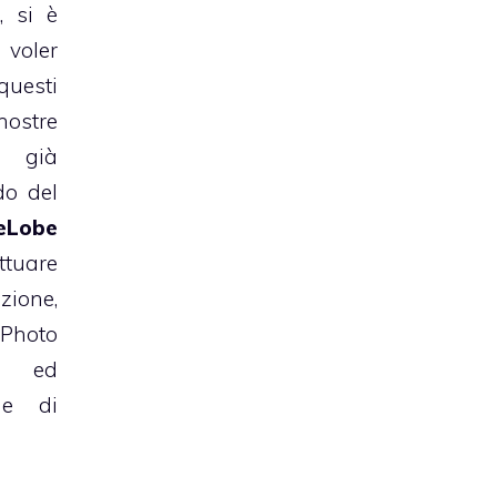
, si è
 voler
uesti
ostre
già
do del
eLobe
ttuare
zione,
 Photo
, ed
he di