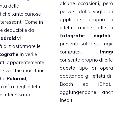
alcune occasioni, però
ta delle
pervasi dalla voglia di
tiche tanto curiose
applicare proprio q
teressanti. Come in
effetti anche alle n
e deducibile dal
fotografie digitali
ladroid
vi
presenti sul disco rigi
à di trasformare le
computer.
Imag
tografie
in veri e
consente proprio di effe
atti apparentemente
questo tipo di opera
 le vecchie macchine
adottando gli effetti di
che
Polaroid
,
Booth ed iChat
osì a degli effetti
aggiungendone anc
 interessanti.
inediti.