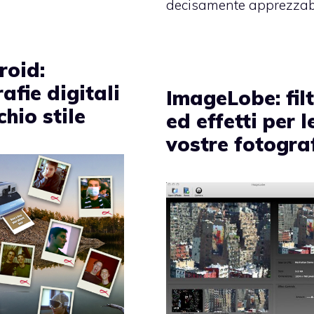
decisamente apprezzabi
roid:
afie digitali
ImageLobe: filt
chio stile
ed effetti per l
vostre fotogra