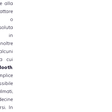
e alla
attare
o, o
oluta
re in
ltre
lcuni
ra cui
Booth
.
plice
ibile
lmati,
decine
si. In