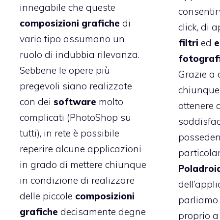
innegabile che queste
consentir
composizioni grafiche
di
click, di 
vario tipo assumano un
filtri
ed
e
ruolo di indubbia rilevanza.
fotograf
Sebbene le opere più
Grazie a 
pregevoli siano realizzate
chiunque 
con dei
software
molto
ottenere d
complicati (PhotoShop su
soddisfac
tutti), in rete è possibile
posseden
reperire alcune applicazioni
particola
in grado di mettere chiunque
Poladroi
in condizione di realizzare
dell’appli
delle piccole
composizioni
parliamo 
grafiche
decisamente degne
proprio a