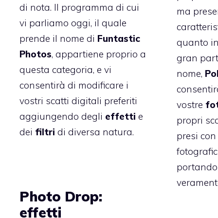
di nota. Il programma di cui
ma presen
vi parliamo oggi, il quale
caratteris
prende il nome di
Funtastic
quanto in
Photos
, appartiene proprio a
gran part
questa categoria, e vi
nome,
Po
consentirà di modificare i
consentir
vostri scatti digitali preferiti
vostre
fo
aggiungendo degli
effetti
e
propri sc
dei
filtri
di diversa natura.
presi con
fotografi
portando c
veramente
Photo Drop:
effetti