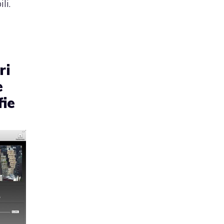
li.
ri
e
fie