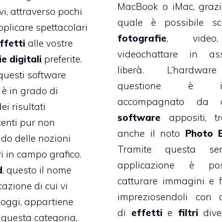
MacBook o iMac, grazi
vi, attraverso pochi
quale è possibile sc
applicare spettacolari
fotografie
, vide
ffetti
alle vostre
videochattare in ass
ie
digitali
preferite.
liberà. L’hardwa
questi software
questione è ino
è in grado di
accompagnato da a
ei risultati
software
appositi, t
enti pur non
anche il noto
Photo 
do delle nozioni
Tramite questa sem
ri in campo grafico.
applicazione è poss
d
, questo il nome
catturare immagini e fi
cazione di cui vi
impreziosendoli con 
oggi, appartiene
di
effetti
e
filtri
diver
 questa categoria,