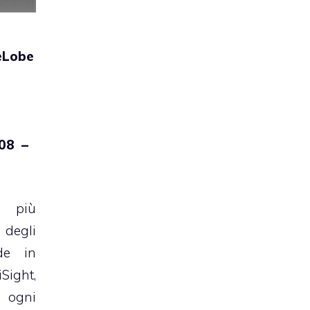
eLobe
.08 –
l
i più
 degli
de in
Sight,
n ogni