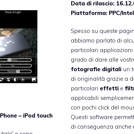
Data di rilascio: 16.12
Piattaforma: PPC/Inte
Spesso su queste pagin
abbiamo parlato di alc
particolari applicazioni
grado di dare alle vostr
fotografie digitali
un t
di originalità grazie a d
particolari
effetti
e
filt
applicabili sempliceme
con pochi click del mou
iPhone – iPod touch
Questi software permet
di conseguenza anche 
itale” e sono