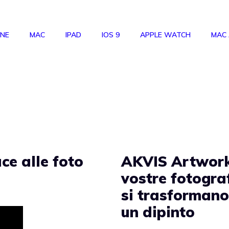
ONE
MAC
IPAD
IOS 9
APPLE WATCH
MAC
uce alle foto
AKVIS Artwork
vostre fotogra
si trasformano
un dipinto