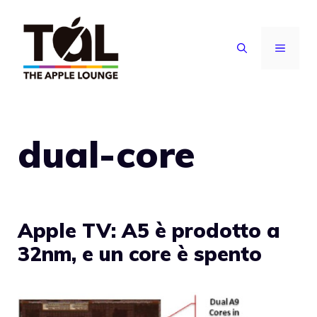
Vai
al
MENU
contenuto
dual-core
Apple TV: A5 è prodotto a
32nm, e un core è spento