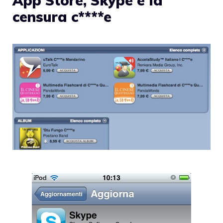
App Store, Skype e la
censura c****e