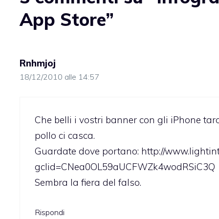
App Store”
Rnhmjoj
18/12/2010 alle 14:57
Che belli i vostri banner con gli iPhone tar
pollo ci casca.
Guardate dove portano:
http://www.light
gclid=CNea0OL59aUCFWZk4wodRSiC3Q
Sembra la fiera del falso.
Rispondi