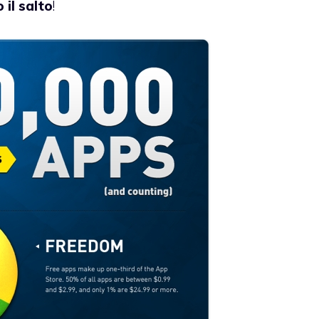
 il salto
!