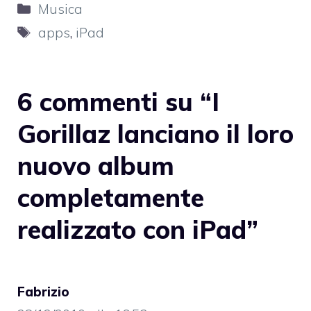
Categorie
Musica
Tag
apps
,
iPad
6 commenti su “I
Gorillaz lanciano il loro
nuovo album
completamente
realizzato con iPad”
Fabrizio