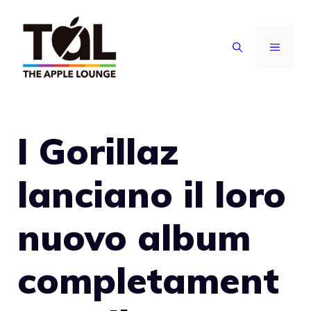
Vai
al
MENU
contenuto
I Gorillaz
lanciano il loro
nuovo album
completament