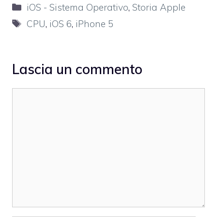
Categorie
iOS - Sistema Operativo
,
Storia Apple
Tag
CPU
,
iOS 6
,
iPhone 5
Lascia un commento
Commento