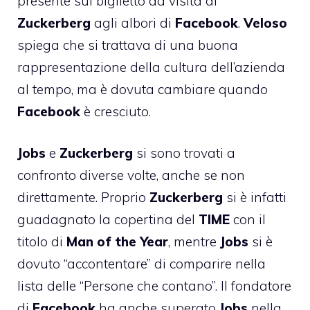
presente sul biglietto da visita di
Zuckerberg
agli albori di
Facebook
.
Veloso
spiega che si trattava di una buona
rappresentazione della cultura dell’azienda
al tempo, ma è dovuta cambiare quando
Facebook
è cresciuto.
Jobs
e
Zuckerberg
si sono trovati a
confronto diverse volte, anche se non
direttamente. Proprio
Zuckerberg
si è infatti
guadagnato la copertina del
TIME
con il
titolo di
Man of the Year
, mentre
Jobs
si è
dovuto “accontentare” di comparire nella
lista delle “Persone che contano”. Il fondatore
di
Facebook
ha anche superato
Jobs
nella