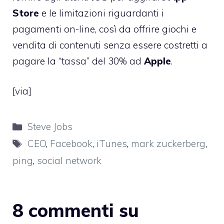
Store
e le limitazioni riguardanti i
pagamenti on-line, così da offrire giochi e
vendita di contenuti senza essere costretti a
pagare la “tassa” del 30% ad
Apple
.
[
via
]
Categorie
Steve Jobs
Tag
CEO
,
Facebook
,
iTunes
,
mark zuckerberg
,
ping
,
social network
8 commenti su