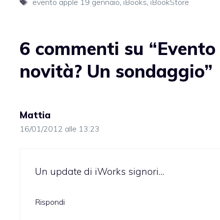
Tag
evento apple 19 gennaio
,
iBooks
,
iBookStore
6 commenti su “Evento 
novità? Un sondaggio”
Mattia
16/01/2012 alle 13:23
Un update di iWorks signori…
Rispondi