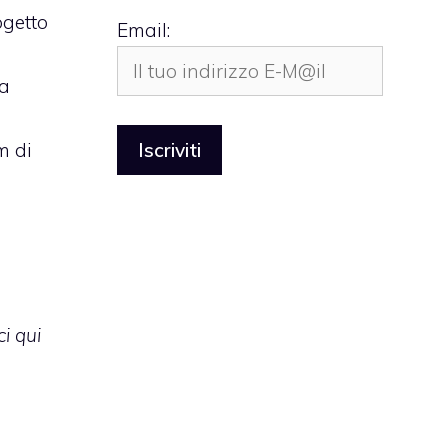
ogetto
Email:
ma
m di
ci qui