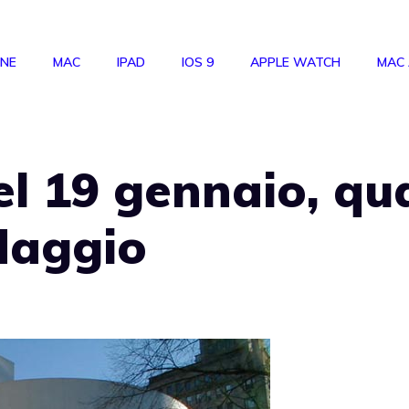
ONE
MAC
IPAD
IOS 9
APPLE WATCH
MAC
l 19 gennaio, qua
daggio