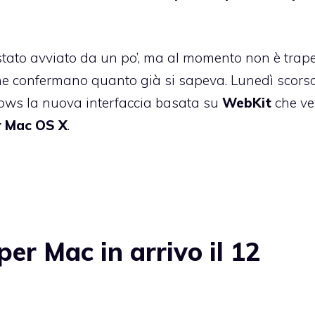
 stato avviato da un po’, ma al momento non è trap
che confermano
quanto già si sapeva. Lunedì scorso
ndows la nuova interfaccia basata su
WebKit
che ve
 Mac OS X
.
r Mac in arrivo il 12