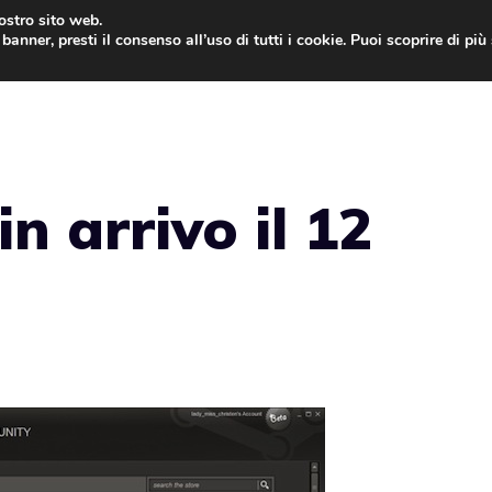
nostro sito web.
banner, presti il consenso all’uso di tutti i cookie. Puoi scoprire di pi
ONE
MAC
IPAD
IOS 9
APPLE WATCH
MAC
n arrivo il 12