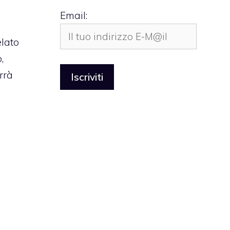
Email:
elato
,
rrà