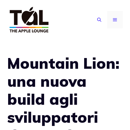
Vai
al
MENU
contenuto
Mountain Lion:
una nuova
build agli
sviluppatori