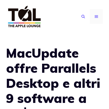
Vai
al
MENU
contenuto
MacUpdate
offre Parallels
Desktop e altri
9 software a