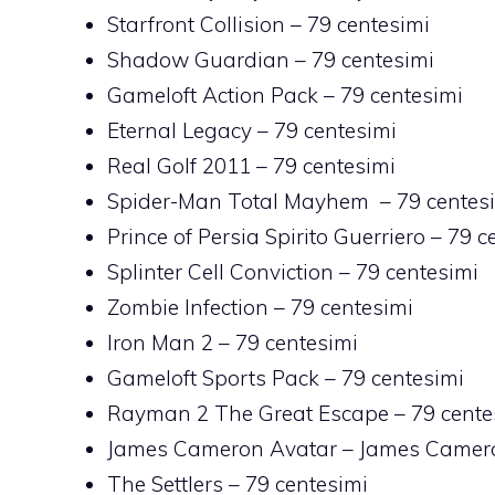
Starfront Collision
– 79 centesimi
Shadow Guardian
– 79 centesimi
Gameloft Action Pack
– 79 centesimi
Eternal Legacy
– 79 centesimi
Real Golf 2011
– 79 centesimi
Spider-Man Total Mayhem
– 79 centes
Prince of Persia Spirito Guerriero
– 79 c
Splinter Cell Conviction
– 79 centesimi
Zombie Infection
– 79 centesimi
Iron Man 2
– 79 centesimi
Gameloft Sports Pack
– 79 centesimi
Rayman 2 The Great Escape
– 79 cente
James Cameron Avatar
–
James Camer
The Settlers
– 79 centesimi