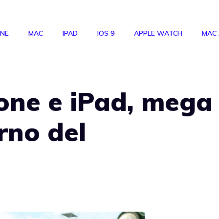
ONE
MAC
IPAD
IOS 9
APPLE WATCH
MAC
one e iPad, mega
orno del