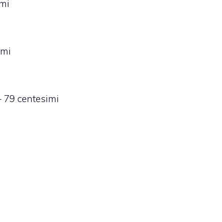
imi
imi
 79 centesimi