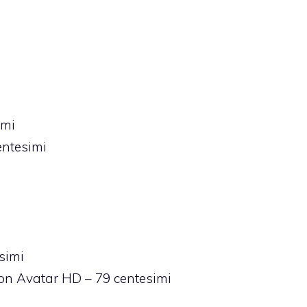
imi
entesimi
simi
on Avatar HD
– 79 centesimi