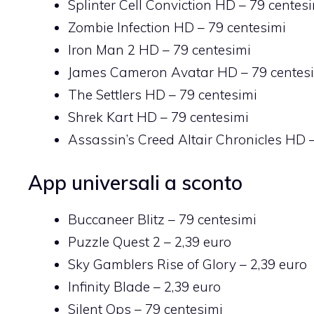
Splinter Cell Conviction HD
– 79 centes
Zombie Infection HD
– 79 centesimi
Iron Man 2 HD
– 79 centesimi
James Cameron Avatar HD
– 79 centes
The Settlers HD
– 79 centesimi
Shrek Kart HD
– 79 centesimi
Assassin’s Creed Altair Chronicles HD
–
App universali a sconto
Buccaneer Blitz
– 79 centesimi
Puzzle Quest 2
– 2,39 euro
Sky Gamblers Rise of Glory
– 2,39 euro
Infinity Blade
– 2,39 euro
Silent Ops
– 79 centesimi