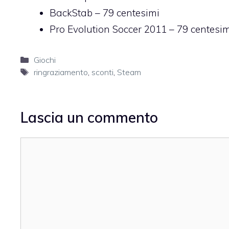
BackStab
– 79 centesimi
Pro Evolution Soccer 2011
– 79 centesim
Categorie
Giochi
Tag
ringraziamento
,
sconti
,
Steam
Lascia un commento
Commento