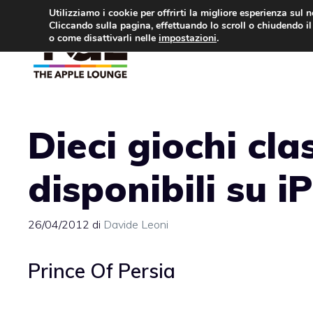
Vai
Utilizziamo i cookie per offrirti la migliore esperienza sul 
Cliccando sulla pagina, effettuando lo scroll o chiudendo il 
al
o come disattivarli nelle
impostazioni
.
APPLE NEWS
IPH
contenuto
Dieci giochi cla
disponibili su i
26/04/2012
di
Davide Leoni
Prince Of Persia