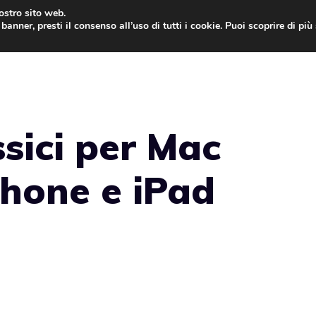
nostro sito web.
banner, presti il consenso all’uso di tutti i cookie. Puoi scoprire di pi
ONE
MAC
IPAD
IOS 9
APPLE WATCH
MAC
ssici per Mac
Phone e iPad