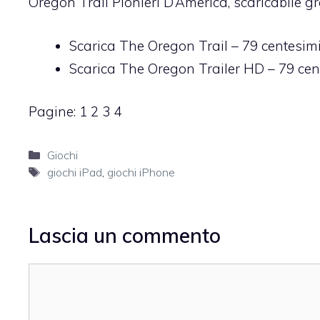
Oregon Trail Pionieri D’America
, scaricabile g
Scarica The Oregon Trail
– 79 centesim
Scarica The Oregon Trailer HD
– 79 cen
Pagine:
1
2
3
4
Categorie
Giochi
Tag
giochi iPad
,
giochi iPhone
Lascia un commento
Commento