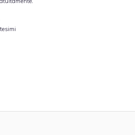
ratuitamente.
i
tesimi