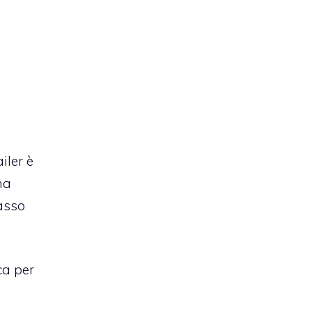
iler è
ha
asso
ca per