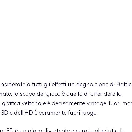
nsiderato a tutti gli effetti un degno clone di Battl
ato, lo scopo del gioco è quello di difendere la
a grafica vettoriale è decisamente vintage, fuori m
l 3D e dell’HD è veramente fuori luogo.
 3D è un gioco divertente e curato, oltretutto la