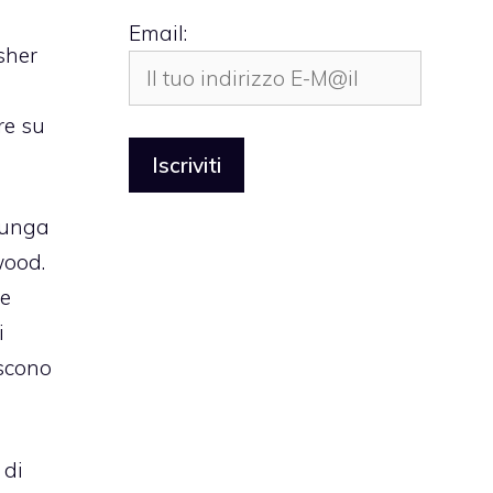
Email:
sher
re su
lunga
wood.
e
i
scono
 di