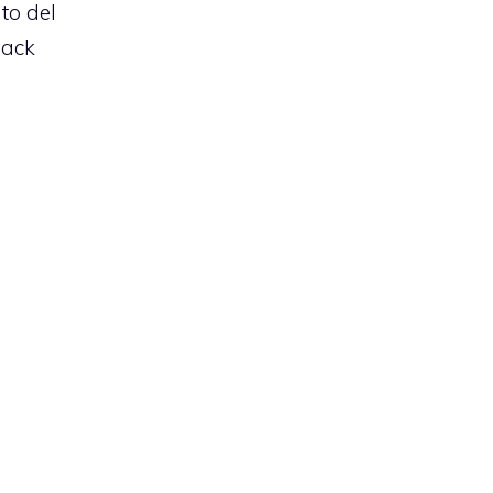
uto del
lack