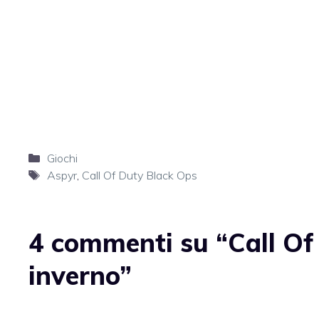
Categorie
Giochi
Tag
Aspyr
,
Call Of Duty Black Ops
4 commenti su “Call Of
inverno”