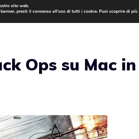
nostro sito web.
banner, presti il consenso all’uso di tutti i cookie. Puoi scoprire di pi
ONE
MAC
IPAD
IOS 9
APPLE WATCH
MAC
ack Ops su Mac in