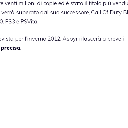
re venti milioni di copie
ed è stato il titolo più vend
e verrà superato dal suo successore,
Call Of Duty B
60, PS3 e
PSVita
.
evista per l’inverno 2012
, Aspyr rilascerà a breve i
 precisa
.