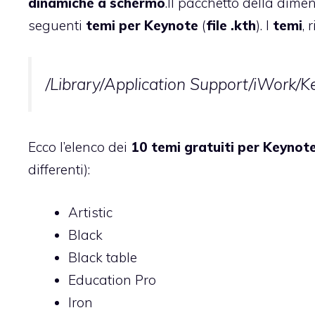
dinamiche a schermo
.
Il pacchetto della dimen
seguenti
temi per Keynote
(
file .kth
). I
temi
, 
/Library/Application Support/iWork/
Ecco l’elenco dei
10 temi gratuiti per Keynot
differenti):
Artistic
Black
Black table
Education Pro
Iron