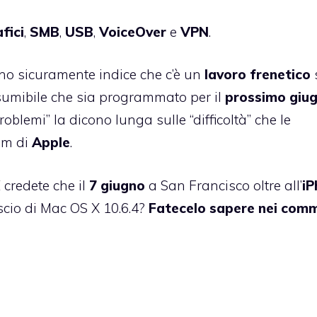
fici
,
SMB
,
USB
,
VoiceOver
e
VPN
.
sono sicuramente indice che c’è un
lavoro frenetico
esumibile che sia programmato per il
prossimo giu
oblemi” la dicono lunga sulle “difficoltà” che le
am di
Apple
.
 credete che il
7 giugno
a San Francisco oltre all’
iP
ascio di Mac OS X 10.6.4?
Fatecelo sapere nei com