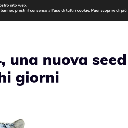
nostro sito web.
banner, presti il consenso all’uso di tutti i cookie. Puoi scoprire di pi
ONE
MAC
IPAD
IOS 9
APPLE WATCH
MAC
4, una nuova seed
hi giorni