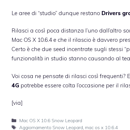
Le aree di “studio” dunque restano
Drivers gra
Rilasci a così poca distanza l’uno dall’altro 
Mac OS X 10.6.4 e che il rilascio è davvero pr
Certo è che due seed incentrate sugli stessi “pr
funzionalità in studio stanno causando al te
Voi cosa ne pensate di rilasci così frequenti? E
4G
potrebbe essere colta l’occasione per il ril
[
via
]
Categorie
Mac OS X 10.6 Snow Leopard
Tag
Aggiornamento Snow Leopard
,
mac os x 10.6.4