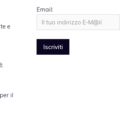
Email:
te e
3;
er il