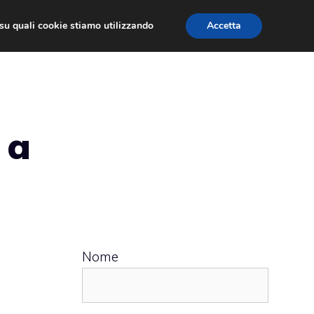
ù su quali cookie stiamo utilizzando
Accetta
 APPS
RECENSIONI
APPROFONDIMENTO
 a
Nome