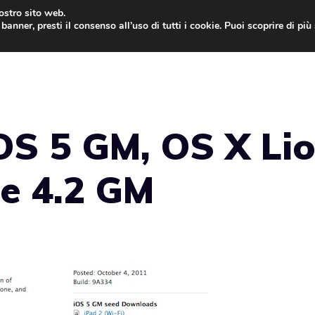
nostro sito web.
banner, presti il consenso all’uso di tutti i cookie. Puoi scoprire di pi
ONE
MAC
IPAD
IOS 9
APPLE WATCH
MAC
iOS 5 GM, OS X Li
de 4.2 GM