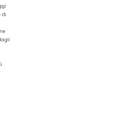
ggi
 di
one
dagli
ù