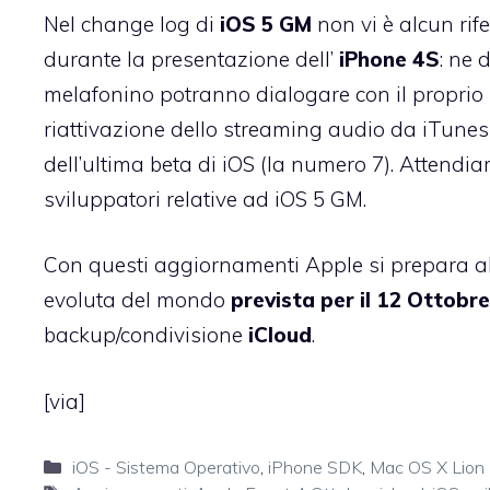
Nel change log di
iOS 5 GM
non vi è alcun rif
durante la presentazione dell’
iPhone 4S
: ne 
melafonino potranno dialogare con il proprio 
riattivazione dello
streaming audio da iTunes
dell’ultima beta di iOS (la numero 7). Attendi
sviluppatori relative ad iOS 5 GM.
Con questi aggiornamenti Apple si prepara al 
evoluta del mondo
prevista per il 12 Ottobre
backup/condivisione
iCloud
.
[
via
]
Categorie
iOS - Sistema Operativo
,
iPhone SDK
,
Mac OS X Lion