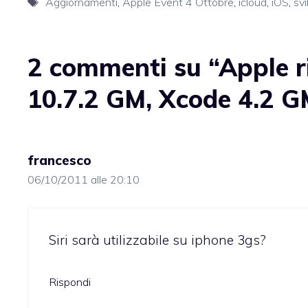
Tag
Aggiornamenti
,
Apple Event 4 Ottobre
,
icloud
,
iOS
,
svi
2 commenti su “Apple r
10.7.2 GM, Xcode 4.2 G
francesco
06/10/2011 alle 20:10
Siri sarà utilizzabile su iphone 3gs?
Rispondi