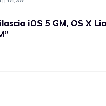
luppatori
,
Xcode
ilascia iOS 5 GM, OS X Li
M”