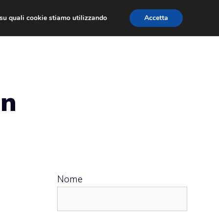
ù su quali cookie stiamo utilizzando
Accetta
 APPS
RECENSIONI
APPROFONDIMENTO
on
Nome