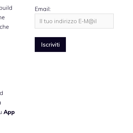
 build
Email:
ne
che
ad
a
u
App