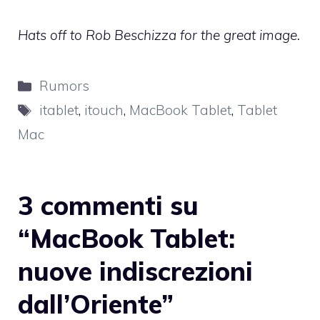
Hats off to Rob Beschizza for the great image.
Categorie
Rumors
Tag
itablet
,
itouch
,
MacBook Tablet
,
Tablet
Mac
3 commenti su
“MacBook Tablet:
nuove indiscrezioni
dall’Oriente”