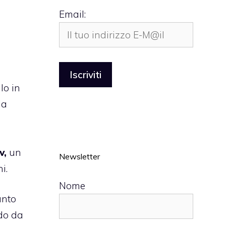
Email:
lo in
la
v,
un
Newsletter
i.
Nome
anto
rdo da