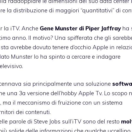
lia raddoppiare le dimensioni del suo data center 
e la distribuzione di maggiori “quantitativi” di con
er la iTV. Anche
Gene Munster di Piper Jaffray
ha 
ltimo anno. Il motivo? Una spifferata che gli sarebb
ista avrebbe dovuto tenere d’occhio Apple in relazi
a dato Munster lo ha spinto a cercare e indagare
levisivo.
 accennava sia principalmente una soluzione
softwa
e una 3a versione dell’
hobby
Apple Tv. Lo scopo 
re, ma il meccanismo di fruizione con un sistema
nitori dei contenuti.
lle parole di Steve Jobs sull’iTV sono del resto
mol
ù solide delle informazioni che qualche uccellino 