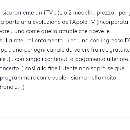
sicuramente un iTV .. (1 o 2 modelli .. prezzo .. per 
 ed a parte una evoluzione dell’AppleTV (incorporata
ware .. una come quella attuale che riceve le
sulla rete ..rallentamento .. ) ed una con ingresso 
 app .. una per ogni canale da volere fruire .. gratuite
..) .. con singoli contenuti a pagamento ulteriore .
concerto ..) così alla fine l’utente non saprà se quel
uò programmare come vuole .. siamo nell’ambito
ona .. :-))