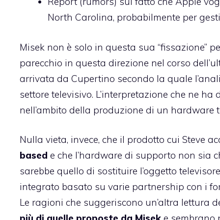
Report (rumors) sul fatto che Apple vog
North Carolina, probabilmente per gestir
Misek non è solo in questa sua “fissazione” p
parecchio in questa direzione nel corso dell’u
arrivata da Cupertino secondo la quale l’anal
settore televisivo. L’interpretazione che ne h
nell’ambito della produzione di un hardware te
Nulla vieta, invece, che il prodotto cui Steve
based
e che l’hardware di supporto non sia ch
sarebbe quello di sostituire l’oggetto televiso
integrato basato su varie partnership con i for
Le ragioni che suggeriscono un’altra lettura de
più di quelle proposte da Misek
e sembrano pi