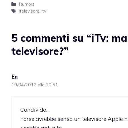
Categorie
Rumors
Tag
itelevisore
,
itv
5 commenti su “iTv: ma 
televisore?”
En
19/04/2012 alle 10:51
Condivido…
Forse avrebbe senso un televisore Apple ne
rispetto agli altri..