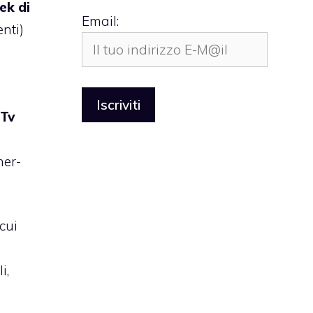
ek di
Email:
nti)
iTv
mer-
cui
i,