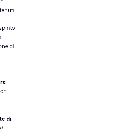
in
tenuti
spinto
e
one al
re
non
te di
di